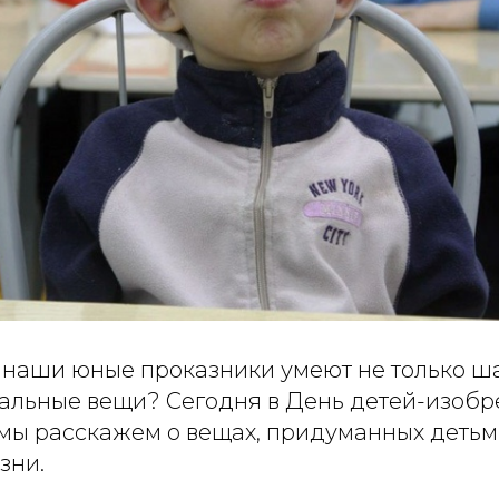
о наши юные проказники умеют не только ша
иальные вещи? Сегодня в День детей-изобре
) мы расскажем о вещах, придуманных деть
зни.