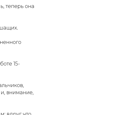
, теперь она
ышащих.
зненного
боте 15-
альчиков,
и, внимание,
: вдруг что