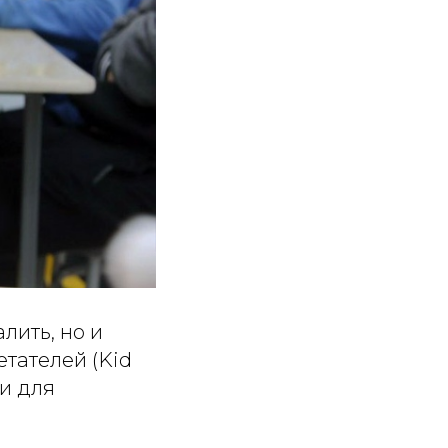
лить, но и
тателей (Kid
ми для