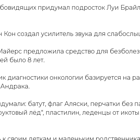
абовидящих придумал подросток Луи Брайль
н Кон создал усилитель звука для слабосл
Майерс предложила средство для безболе
ей было 8 лет.
к диагностики онкологии базируется на ра
 Андрака.
думали: батут, флаг Аляски, перчатки без п
ктовый лёд", пластилин, леденцы от икоты 
 к своим деткам и маленьким родственникам