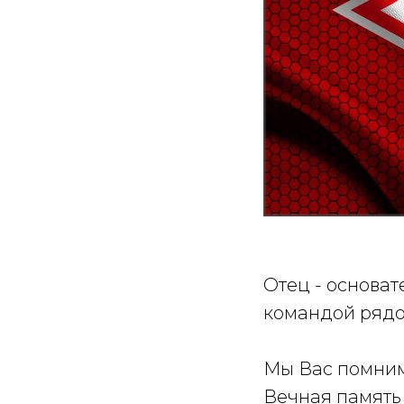
Отец - основат
командой рядо
Мы Вас помни
Вечная память