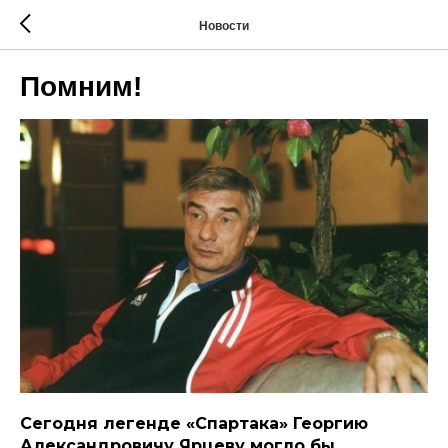
Новости
Помним!
Сегодня легенде «Спартака» Георгию
Александровичу Ярцеву могло бы