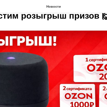
тра в нашем телеграмм-к
Новости
стим розыгрыш призов 