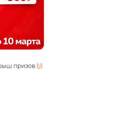
грыш призов
🙌