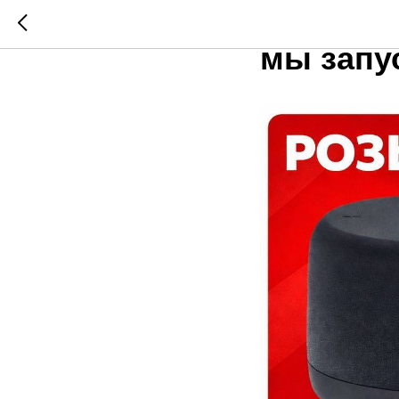
Уже зав
мы запу