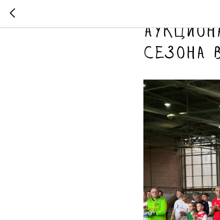
После п
аукцион
сезона 