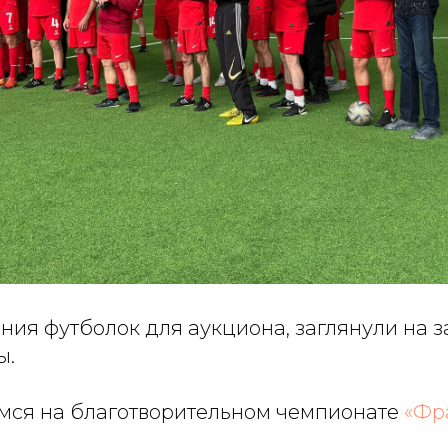
ния футболок для аукциона, заглянули на з
ы.
мся на благотворительном чемпионате
«Фр