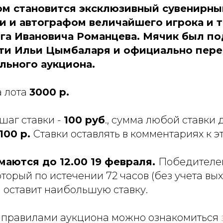
м становится эксклюзивный сувенирны
 и автографом величайшего игрока и 
ега Ивановича Романцева. Мячик был по
ти Ильи Цымбаларя и официально пере
льного аукциона.
а лота
3000 р.
аг ставки -
100 руб
., сумма любой ставки
100 р.
Ставки оставлять в комментариях к эт
маются до 12.00 19 февраля.
Победителем
который по истечении 72 часов (без учета вы
я) оставит наибольшую ставку.
правилами аукциона можно ознакомиться