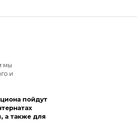
м мы
го и
кциона пойдут
нтернатах
, а также для