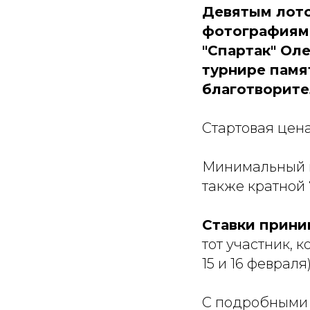
Девятым лото
фотографиями
"Спартак" Ол
турнире памя
благотворите
Стартовая цен
Минимальный ш
также кратной
Ставки прини
тот участник, 
15 и 16 феврал
С подробными 