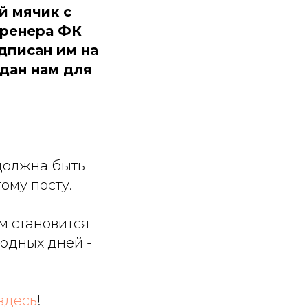
й мячик с
тренера ФК
дписан им на
дан нам для
 должна быть
ому посту.
 становится
ходных дней -
здесь
!