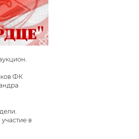
аукцион.
оков ФК
сандра
дели.
 участие в