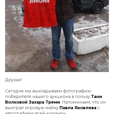
Друзья!
Сегодня мы выкладываем фотографию
победителя нашего аукциона в пользу
Тани
Волковой Захара Треми
. Напоминаем, что он
выиграл игровую майку
Павла Яковлева
с
автографами всей команды.