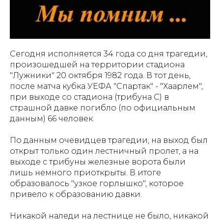
Сегодня исполняется 34 года со дня трагедии,
произошедшей на территории стадиона
"Лужники" 20 октября 1982 года. В тот день,
после матча кубка УЕФА "Спартак" - "Хаарлем",
при выходе со стадиона (трибуна С) в
страшной давке погибло (по официальным
данным) 66 человек.
По данным очевидцев трагедии, на выход был
открыт только один лестничный пролет, а на
выходе с трибуны железные ворота были
лишь немного приоткрыты. В итоге
образовалось "узкое горлышко", которое
привело к образованию давки.
Никакой наледи на лестнице не было, никакой