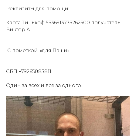
Реквизиты для помощи:
Карта Тинькоф 5536913775262500 получатель
Виктор А.
С пометкой: «для Паши»
СБП +79265885811
Один за всех и все за одного!