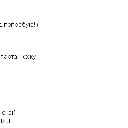
 попробую!:))
?
Спартак хожу
мской
их и