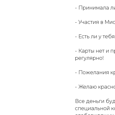
- Принимала ли
- Участия в Ми
- Есть ли у те
- Карты нет и 
регулярно!
- Пожелания к
- Желаю красно
Все деньги бу
специальной к