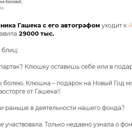
ика Гашека с его автографом
уходит к
А
тавила
29000
тыс.
 блиц:
Спартак? Клюшку оставишь себе или в пода
ак болею. Клюшка – подарок на Новый Год 
восторге от Гашека!!
 ли раньше в деятельности нашего фонда?
не участвовала. Только недавно узнала о фон