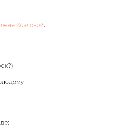
лене Козловой
.
рок?)
молодому
де;