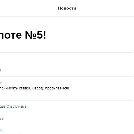
Новости
лоте №5!