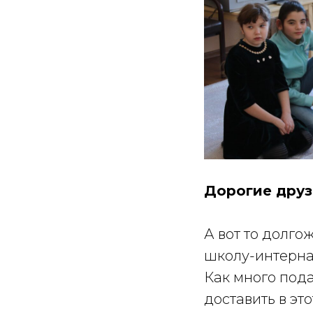
Дорогие друзь
А вот то долг
школу-интерна
Как много под
доставить в это