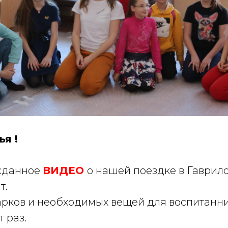
я !
ожданное
ВИДЕО
о нашей поездке в Гаврил
т.
арков и необходимых вещей для воспитанн
т раз.