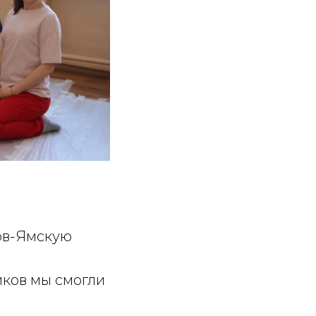
ов-Ямскую
иков мы смогли