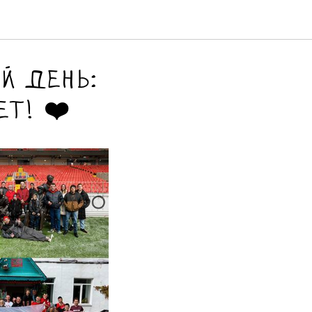
й день:
т! ❤️