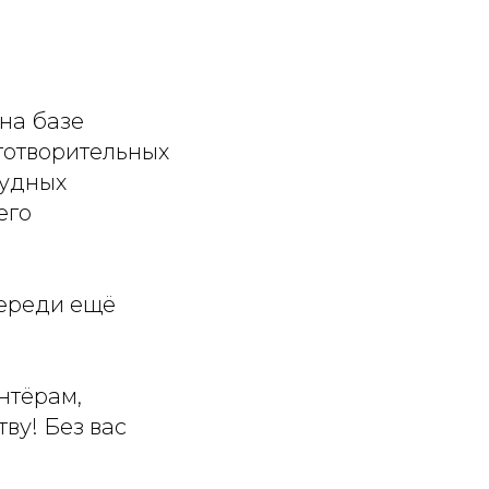
 на базе
готворительных
рудных
его
переди ещё
онтёрам,
ву! Без вас