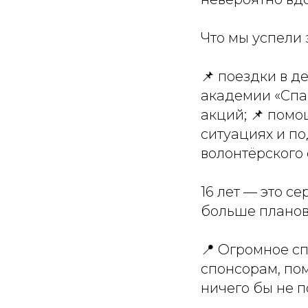
Что мы успели 
📌 поездки в д
академии «Спа
акций; 📌 помо
ситуациях и по
волонтёрского 
16 лет — это с
больше планов
📍 Огромное сп
спонсорам, по
ничего бы не п