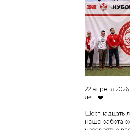
22 апреля 202
лет! ❤️
Шестнадцать ле
наша работа ох
невероятно вдо