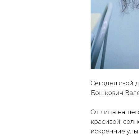
Сегодня свой 
Бошкович Вал
От лица нашего
красивой, солн
искренние улыб