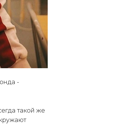
онда -
сегда такой же
окружают