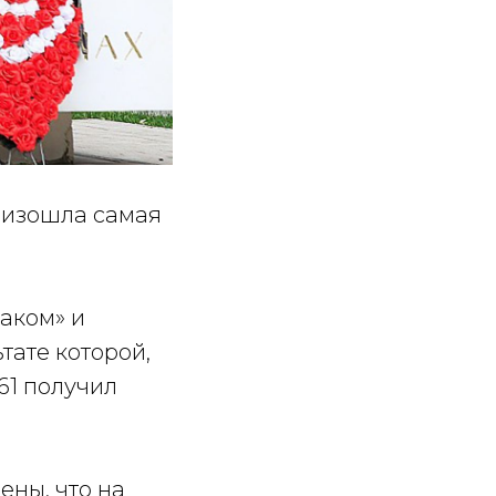
роизошла самая
аком» и
тате которой,
61 получил
ены, что на