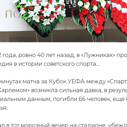
2 года, ровно 40 лет назад, в «Лужниках» п
дия в истории советского спорта...
минутах матча за Кубок УЕФА между «Спарт
арлемом» возникла сильная давка, в резуль
иальным данным, погибли 66 человек, еще 
ья.
ал в тот морозный вечер на стадионе, убежд