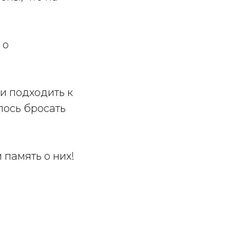
 о
и подходить к
лось бросать
память о них!