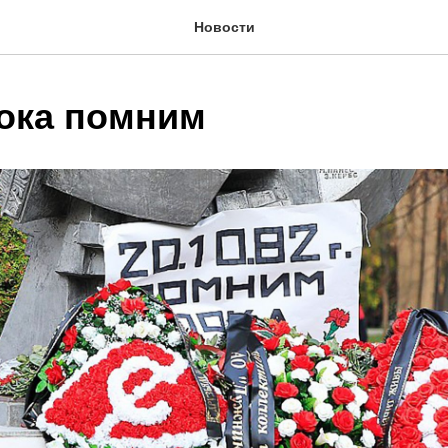
Новости
ока помним