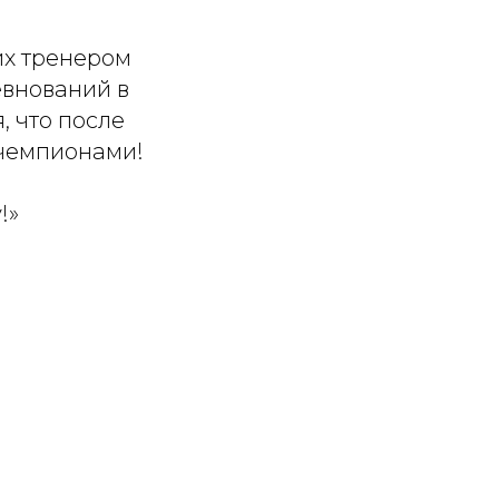
их тренером
внований в
, что после
 чемпионами!
!»