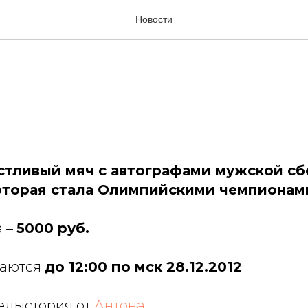
аукцион, лот №7!
Новости
астливый мяч с автографами мужской с
оторая стала Олимпийскими чемпионами
а –
5000 руб.
маются
до 12:00 по мск 28.12.2012
едыстория от
Антона