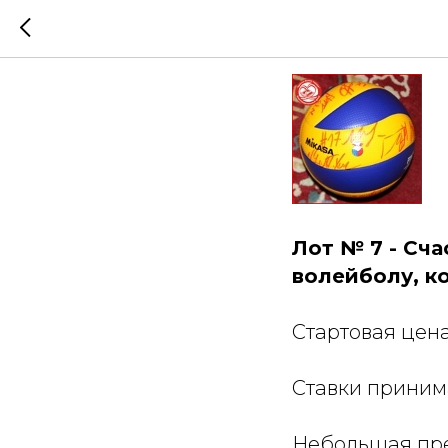
Зимний 
Лот № 7 - Сч
волейболу, к
Стартовая цен
Ставки прини
Небольшая пр