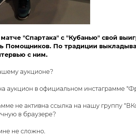
матче "Спартака" с "Кубанью" свой выи
ь Помощников. По традиции выкладыв
тервью с ним.
нашему аукционе?
 на аукцион в официальном инстаграмме "Фр
рамме не активна ссылка на нашу группу "ВКо
учную в браузере?
 мне не сложно.