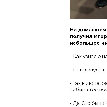
На домашнем 
получил Игор
небольшое ин
- Как узнал о 
- Натолкнулся
- Так в инстаг
набирал ее вр
- Да. Это было