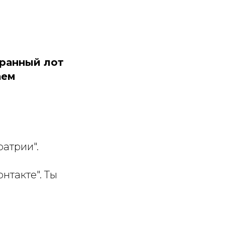
гранный лот
аем
атрии".
нтакте". Ты