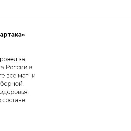
партака»
провел за
а России в
те все матчи
сборной.
здоровья,
 составе