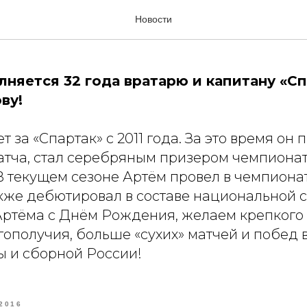
рождения, Артем Ребров!
Новости
лняется 32 года вратарю и капитану «С
ву!
 за «Спартак» с 2011 года. За это время он 
матча, стал серебряным призером чемпионат
. В текущем сезоне Артём провел в чемпиона
акже дебютировал в составе национальной 
ртёма с Днём Рождения, желаем крепкого 
ополучия, больше «сухих» матчей и побед в
 и сборной России!
2016