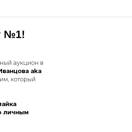
т №1!
ный аукцион в
Иванцова аka
им, который
майка
го личным