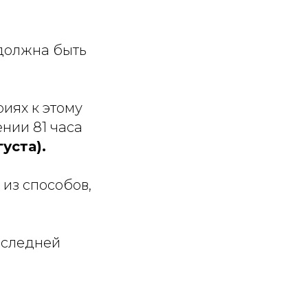
 должна быть
иях к этому
ении 81 часа
густа).
из способов,
последней