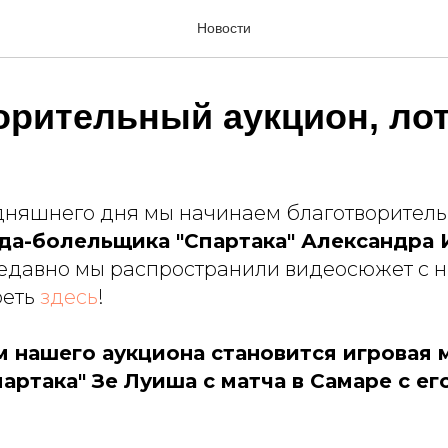
Новости
орительный аукцион, ло
одняшнего дня мы начинаем благотворитель
да-болельщика "Спартака" Александра 
давно мы распространили видеосюжет с н
реть
здесь
!
 нашего аукциона становится игровая 
артака" Зе Луиша с матча в Самаре с е