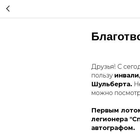
Благотв
Друзья! С сег
пользу
инвали
Шульберта.
Не
можно посмот
Первым лотом
легионера "Сп
автографом.