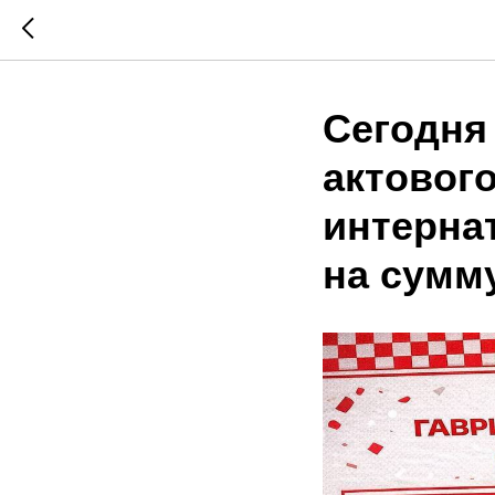
Сегодня
актовог
интерна
на сумму