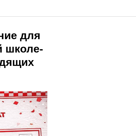
ние для
й школе-
идящих