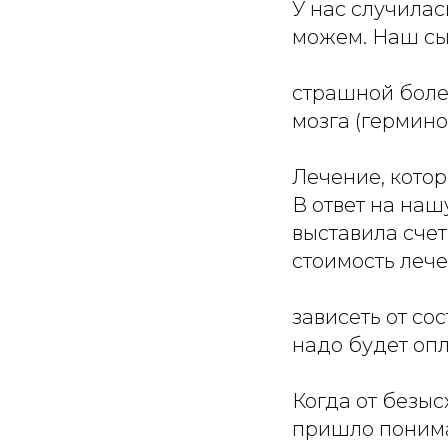
У нас случилас
можем. Наш сын
страшной боле
мозга (гермино
Лечение, кото
В ответ на наш
выставила сче
стоимость лече
зависеть от со
надо будет оп
Когда от безыс
пришло поним