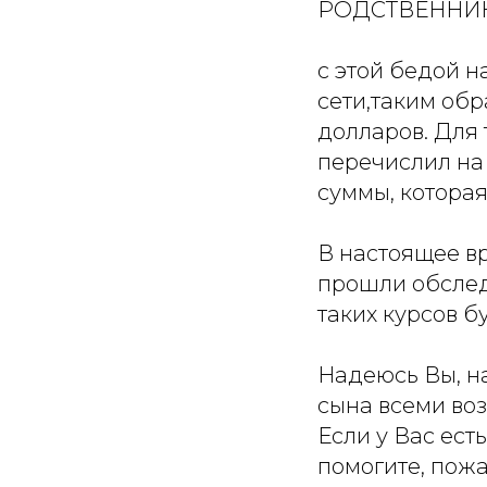
РОДСТВЕННИКИ
с этой бедой 
сети,таким обр
долларов. Для 
перечислил на 
суммы, которая
В настоящее в
прошли обслед
таких курсов б
Надеюсь Вы, на
сына всеми во
Если у Вас ест
помогите, пожа