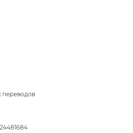
х переводов
024481684