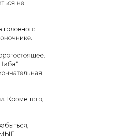
иться не
а головного
воночнике.
орогостоящее.
"Шиба"
окончательная
и. Кроме того,
забыться,
ОМЫЕ,