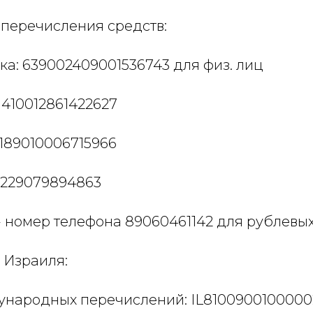
 перечисления средств:
а: 639002409001536743 для физ. лиц
 410012861422627
189010006715966
7229079894863
- номер телефона 89060461142 для рублевы
 Израиля:
ународных перечислений: IL810090010000