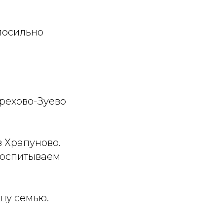
посильно
рехово-Зуево
в Храпуново.
воспитываем
ашу семью.