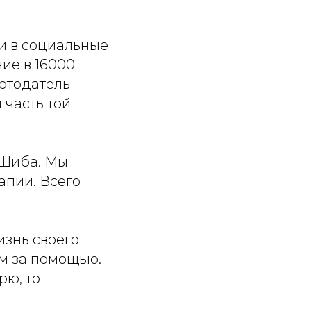
и в социальные
ие в 16000
ботодатель
 часть той
 Шиба. Мы
апии. Всего
изнь своего
м за помощью.
рю, то