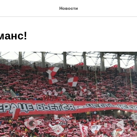
Новости
анс!