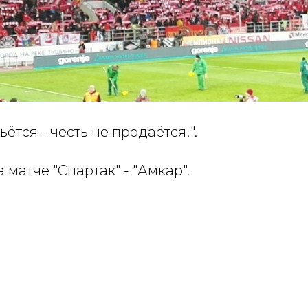
ётся - честь не продаётся!".
матче "Спартак" - "Амкар".
6