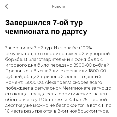
Новости
Завершился 7-ой тур
чемпионата по дартсу
Завершился 7-ой тур. И снова без 100%
результатов, что говорит о тяжелой и упорной
борьбе. В Благотварительный фонд было с
игрового дня было передано 8900-00 рублей.
Призовые в Высшей лиге составили 1800-00
рублей, общий призовой фонд на данный
момент: 13000,00. Alexander73 скорее всего
побеждает в регулярном Чемпионате за тур до
его конца, правда есть теоритические шансы
обогнать его у R.Guinness и Kaban75. Первой
десятке уже можно не беспокоится, а вот с 11 по
16 места разыграются в 8-ом ноябрьском туре.