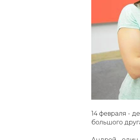
14 февраля - д
большого дру
Андрей - один 