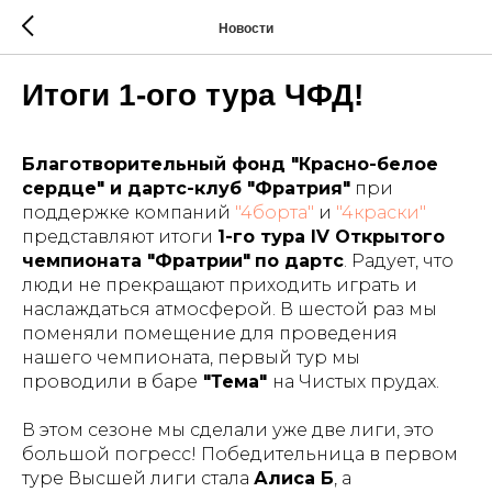
Новости
Итоги 1-ого тура ЧФД!
Благотворительный фонд "Красно-белое
сердце" и дартс-клуб "Фратрия"
при
поддержке компаний
"4борта"
и
"4краски"
представляют итоги
1-го тура IV Открытого
чемпионата "Фратрии"
по дартс
. Радует, что
люди не прекращают приходить играть и
наслаждаться атмосферой. В шестой раз мы
поменяли помещение для проведения
нашего чемпионата, первый тур мы
проводили в баре
"Тема"
на Чистых прудах.
В этом сезоне мы сделали уже две лиги, это
большой погресс! Победительница в первом
туре Высшей лиги стала
Алиса Б
, а