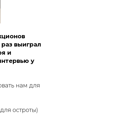
кционов
 раз выиграл
ря и
интервью у
овать нам для
 для остроты)