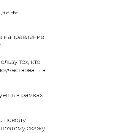
две не
ое направление
?
ользу тех, кто
поучаствовать в
вуешь в рамках
По поводу
 поэтому скажу